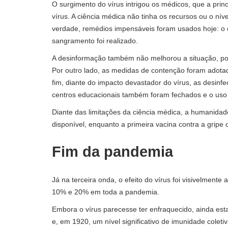
O surgimento do vírus intrigou os médicos, que a pri
vírus. A ciência médica não tinha os recursos ou o ní
verdade, remédios impensáveis ​​foram usados ​​hoje: 
sangramento foi realizado.
A desinformação também não melhorou a situação, pois
Por outro lado, as medidas de contenção foram adotada
fim, diante do impacto devastador do vírus, as desinfe
centros educacionais também foram fechados e o uso 
Diante das limitações da ciência médica, a humanidade
disponível, enquanto a primeira vacina contra a grip
Fim da pandemia
Já na terceira onda, o efeito do vírus foi visivelmente
10% e 20% em toda a pandemia.
Embora o vírus parecesse ter enfraquecido, ainda est
e, em 1920, um nível significativo de imunidade coleti