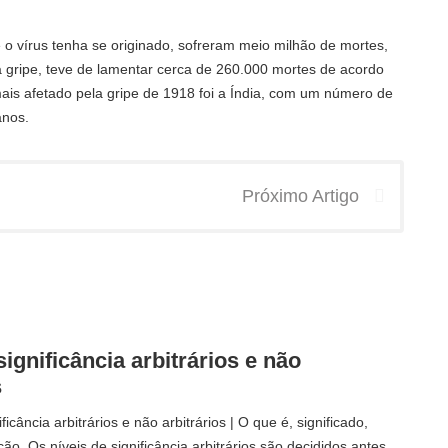
o vírus tenha se originado, sofreram meio milhão de mortes,
gripe, teve de lamentar cerca de 260.000 mortes de acordo
ais afetado pela gripe de 1918 foi a Índia, com um número de
anos.
Próximo Artigo
significância arbitrários e não
s
ficância arbitrários e não arbitrários | O que é, significado,
ção. Os níveis de significância arbitrários são decididos antes