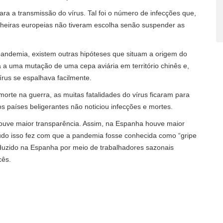
para a transmissão do vírus. Tal foi o número de infecções que,
ncheiras europeias não tiveram escolha senão suspender as
andemia, existem outras hipóteses que situam a origem do
a a uma mutação de uma cepa aviária em território chinês e,
rus se espalhava facilmente.
rte na guerra, as muitas fatalidades do vírus ficaram para
os países beligerantes não noticiou infecções e mortes.
houve maior transparência. Assim, na Espanha houve maior
 Tudo isso fez com que a pandemia fosse conhecida como “gripe
oduzido na Espanha por meio de trabalhadores sazonais
cês.