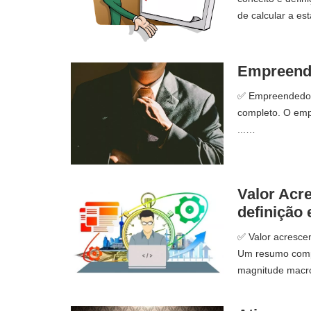
de calcular a est
Empreende
✅ Empreendedor 
completo. O emp
...…
Valor Acr
definição 
✅ Valor acrescen
Um resumo compl
magnitude macr