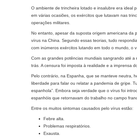
O ambiente de trincheira lotado e insalubre era ideal 
em várias ocasiões, os exércitos que lutavam nas tri
operações militares.
No entanto, apesar da suposta origem americana da p
vírus na China. Segundo essas teorias, tudo respondi
com inúmeros exércitos lutando em todo o mundo, o ví
Com as grandes potências mundiais sangrando até a mo
trás. A censura foi imposta à realidade e a imprensa d
Pelo contrário, na Espanha, que se manteve neutra, 
liberdade para falar ou relatar a pandemia de gripe.
espanhola”. Embora seja verdade que o vírus foi intr
espanhóis que retornavam do trabalho no campo fran
Entre os muitos sintomas causados ​​pelo vírus estão:
Febre alta.
Problemas respiratórios.
Exausta.