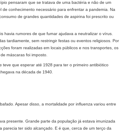
ncípio pensaram que se tratava de uma bactéria e não de um
vel de conhecimento necessário para enfrentar a pandemia. Na
o consumo de grandes quantidades de aspirina foi prescrito ou
 havia rumores de que fumar ajudava a neutralizar o vírus.
s tardiamente, sem restringir festas ou eventos religiosos. Por
cções foram realizadas em locais públicos e nos transportes, os
de máscaras foi imposto.
 teve que esperar até 1928 para ter o primeiro antibiótico
e chegava na década de 1940.
 abafado. Apesar disso, a mortalidade por influenza variou entre
ava presente. Grande parte da população já estava imunizada
va parecia ter sido alcançado. E é que, cerca de um terço da