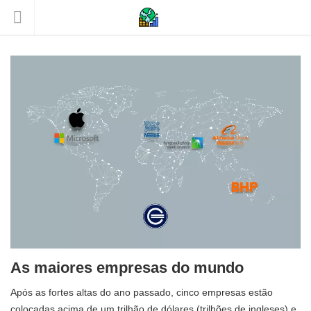
As maiores empresas do mundo
Após as fortes altas do ano passado, cinco empresas estão
colocadas acima de um trilhão de dólares (trilhões de ingleses) e