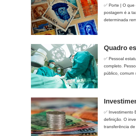
✅ Porte | O que 
postagem é a ta
determinada rem
Quadro est
✅ Pessoal estatu
completo. Pessoa
público, comum 
Investimen
✅ Investimento E
definição. O inv
transferência de 