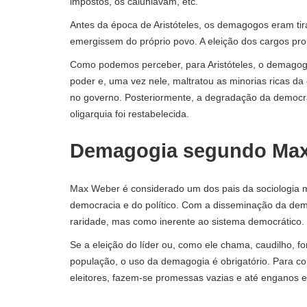
impostos, os caluniavam, etc.
Antes da época de Aristóteles, os demagogos eram t
emergissem do próprio povo. A eleição dos cargos pro
Como podemos perceber, para Aristóteles, o demagogo
poder e, uma vez nele, maltratou as minorias ricas d
no governo. Posteriormente, a degradação da democraci
oligarquia foi restabelecida.
Demagogia segundo Ma
Max Weber é considerado um dos pais da sociologia m
democracia e do político. Com a disseminação da d
raridade, mas como inerente ao sistema democrático.
Se a eleição do líder ou, como ele chama, caudilho, f
população, o uso da demagogia é obrigatório. Para c
eleitores, fazem-se promessas vazias e até enganos e