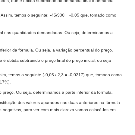
des, que é obtida subtraindo da demanda final à demanda
l. Assim, temos o seguinte: -45/900 = -0,05 que, tomado como
ual nas quantidades demandadas. Ou seja, determinamos a
nferior da fórmula. Ou seja, a variação percentual do preço.
 obtida subtraindo o preço final do preço inicial, ou seja
Assim, temos o seguinte (-0,05 / 2,3 = -0,0217) que, tomado como
,17%).
 preço. Ou seja, determinamos a parte inferior da fórmula.
stituição dos valores apurados nas duas anteriores na fórmula
o negativos, para ver com mais clareza vamos colocá-los em