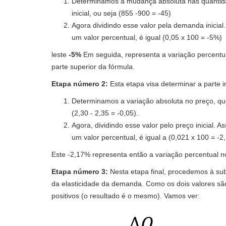
Determinamos a mudança absoluta nas quantida
inicial, ou seja (855 -900 = -45)
Agora dividindo esse valor pela demanda inicia
um valor percentual, é igual (0,05 x 100 = -5%)
leste
-5%
Em seguida, representa a variação percent
parte superior da fórmula.
Etapa número 2:
Esta etapa visa determinar a parte i
Determinamos a variação absoluta no preço, que é
(2,30 - 2,35 = -0,05).
Agora, dividindo esse valor pelo preço inicial. 
um valor percentual, é igual a (0,021 x 100 = -2
Este -2,17% representa então a variação percentual no
Etapa número 3:
Nesta etapa final, procedemos à sub
da elasticidade da demanda. Como os dois valores sã
positivos (o resultado é o mesmo). Vamos ver: