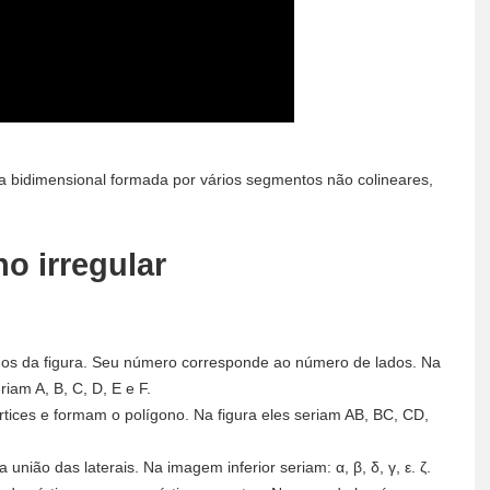
a bidimensional formada por vários segmentos não colineares,
o irregular
dos da figura. Seu número corresponde ao número de lados. Na
iam A, B, C, D, E e F.
ices e formam o polígono. Na figura eles seriam AB, BC, CD,
 união das laterais. Na imagem inferior seriam: α, β, δ, γ, ε. ζ.