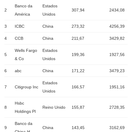
Banco da
Estados
2
307,94
2434,08
América
Unidos
3
ICBC
China
273,32
4256,39
4
CCB
China
211,67
3429,82
Wells Fargo
Estados
5
199,36
1927,56
& Co
Unidos
6
abc
China
171,22
3479,23
Estados
7
Citigroup Inc
166,57
1951,16
Unidos
Hsbc
8
Reino Unido
155,87
2728,35
Holdings Pl
Banco da
9
China
143,45
3162,69
China-H