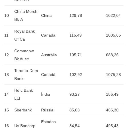
China Merch
10
China
129,78
1022,04
Bk-A
Royal Bank
11
Canadá
116,49
1085,65
Of Ca
Commonw
12
Austrália
105,71
688,26
Bk Austr
Toronto-Dom
13
Canadá
102,92
1075,28
Bank
Hdfc Bank
14
Índia
93,27
186,49
Ltd
15
Sberbank
Rússia
85,03
466,30
Estados
16
Us Bancorp
84,54
495,43