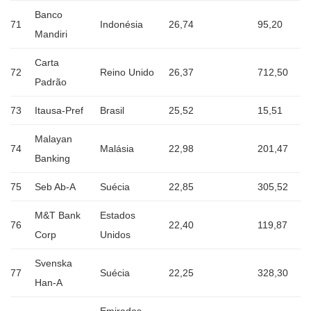
Banco
71
Indonésia
26,74
95,20
Mandiri
Carta
72
Reino Unido
26,37
712,50
Padrão
73
Itausa-Pref
Brasil
25,52
15,51
Malayan
74
Malásia
22,98
201,47
Banking
75
Seb Ab-A
Suécia
22,85
305,52
M&T Bank
Estados
76
22,40
119,87
Corp
Unidos
Svenska
77
Suécia
22,25
328,30
Han-A
Emirados