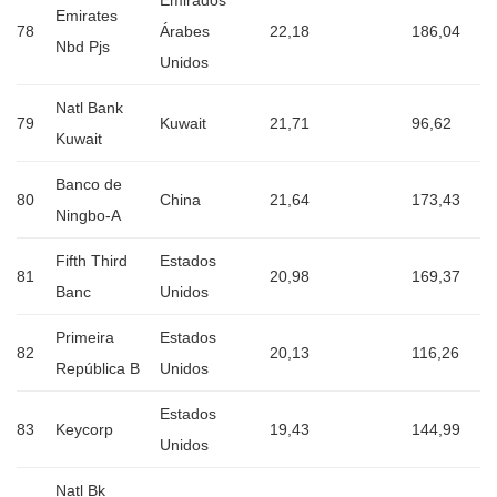
Emirates
78
Árabes
22,18
186,04
Nbd Pjs
Unidos
Natl Bank
79
Kuwait
21,71
96,62
Kuwait
Banco de
80
China
21,64
173,43
Ningbo-A
Fifth Third
Estados
81
20,98
169,37
Banc
Unidos
Primeira
Estados
82
20,13
116,26
República B
Unidos
Estados
83
Keycorp
19,43
144,99
Unidos
Natl Bk