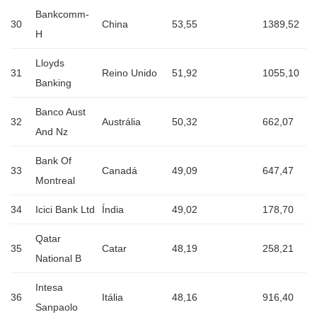
Bankcomm-
30
China
53,55
1389,52
H
Lloyds
31
Reino Unido
51,92
1055,10
Banking
Banco Aust
32
Austrália
50,32
662,07
And Nz
Bank Of
33
Canadá
49,09
647,47
Montreal
34
Icici Bank Ltd
Índia
49,02
178,70
Qatar
35
Catar
48,19
258,21
National B
Intesa
36
Itália
48,16
916,40
Sanpaolo