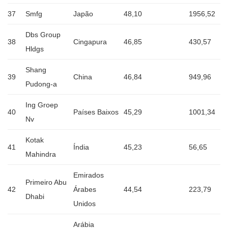
37
Smfg
Japão
48,10
1956,52
Dbs Group
38
Cingapura
46,85
430,57
Hldgs
Shang
39
China
46,84
949,96
Pudong-a
Ing Groep
40
Países Baixos
45,29
1001,34
Nv
Kotak
41
Índia
45,23
56,65
Mahindra
Emirados
Primeiro Abu
42
Árabes
44,54
223,79
Dhabi
Unidos
Arábia