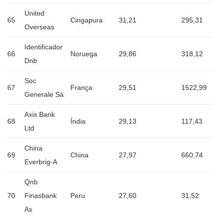
United
65
Cingapura
31,21
295,31
Overseas
Identificador
66
Noruega
29,86
318,12
Dnb
Soc
67
França
29,51
1522,99
Generale Sá
Axis Bank
68
Índia
29,13
117,43
Ltd
China
69
China
27,97
660,74
Everbrig-A
Qnb
70
Finasbank
Peru
27,60
31,52
As