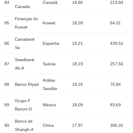
84
Canadá
18,66
213,84
Canadá
Finanças do
85
Kuwait
18,28
64,01
Kuwait
Caixabank
86
Espanha
18,21
439,52
Sa
Swedbank
87
Suécia
18,19
257,56
Ab-A
Arábia
88
Banco Riyad
18,16
70,84
Saudita
Grupo F
89
México
18,09
83,69
Banort-O
Banco de
90
China
17,97
306,02
Shangh-A