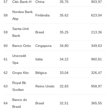
57
Citic Bank-H
China
35,75
903,97
Nordea Bank
58
Finlândia
35,62
623,04
Abp
Santa-Unit
59
Brasil
35,25
213,36
Bank
60
Banco Ocbc
Cingapura
34,80
349,63
Unicredit
61
Itália
34,22
960,81
Spa
62
Grupo Kbc
Bélgica
33,04
326,47
Royal Bk
63
Reino Unido
32,83
958,97
Scotlan
Banco do
64
Brasil
32,51
365,55
Brasil