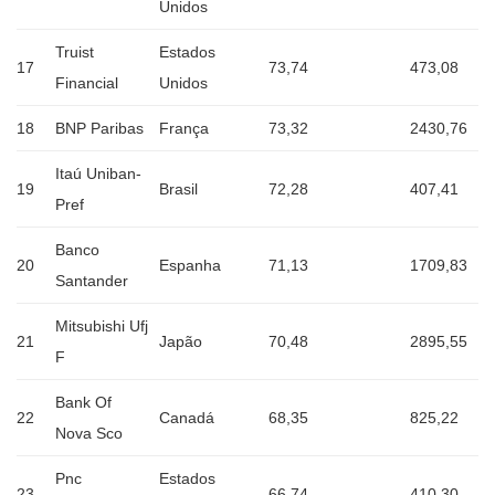
Unidos
Truist
Estados
17
73,74
473,08
Financial
Unidos
18
BNP Paribas
França
73,32
2430,76
Itaú Uniban-
19
Brasil
72,28
407,41
Pref
Banco
20
Espanha
71,13
1709,83
Santander
Mitsubishi Ufj
21
Japão
70,48
2895,55
F
Bank Of
22
Canadá
68,35
825,22
Nova Sco
Pnc
Estados
23
66,74
410,30