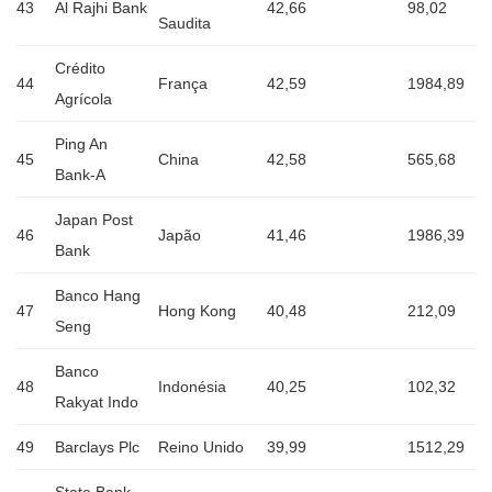
43
Al Rajhi Bank
42,66
98,02
Saudita
Crédito
44
França
42,59
1984,89
Agrícola
Ping An
45
China
42,58
565,68
Bank-A
Japan Post
46
Japão
41,46
1986,39
Bank
Banco Hang
47
Hong Kong
40,48
212,09
Seng
Banco
48
Indonésia
40,25
102,32
Rakyat Indo
49
Barclays Plc
Reino Unido
39,99
1512,29
State Bank